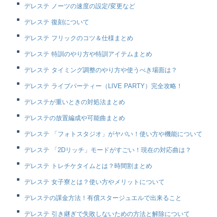
デレステ ノーツの速度の設定/変更など
デレステ 復刻について
デレステ フリックのコツ＆仕様まとめ
デレステ 特訓のやり方や特訓アイテムまとめ
デレステ タイミング調整のやり方や使うべき場面は？
デレステ ライブパーティー（LIVE PARTY）完全攻略！
デレステが重いときの対処法まとめ
デレステの放置編成や可能曲まとめ
デレステ 「フォトスタジオ」がヤバい！使い方や機能について
デレステ 「2Dリッチ」モードがすごい！現在の対応曲は？
デレステ トレチケタイムとは？時間割まとめ
デレステ 女子寮とは？使い方やメリットについて
デレステの課金方法！有償スタージュエルで出来ること
デレステ 引き継ぎで失敗しないための方法と解除について