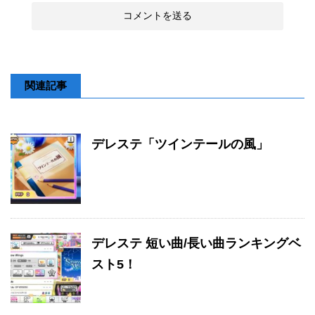
関連記事
デレステ「ツインテールの風」
デレステ 短い曲/長い曲ランキングベ
スト5！