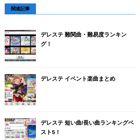
関連記事
デレステ 難関曲・難易度ランキン
グ！
デレステ イベント楽曲まとめ
デレステ 短い曲/長い曲ランキングベ
スト5！