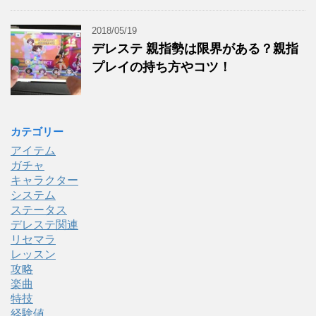
2018/05/19
デレステ 親指勢は限界がある？親指
プレイの持ち方やコツ！
カテゴリー
アイテム
ガチャ
キャラクター
システム
ステータス
デレステ関連
リセマラ
レッスン
攻略
楽曲
特技
経験値