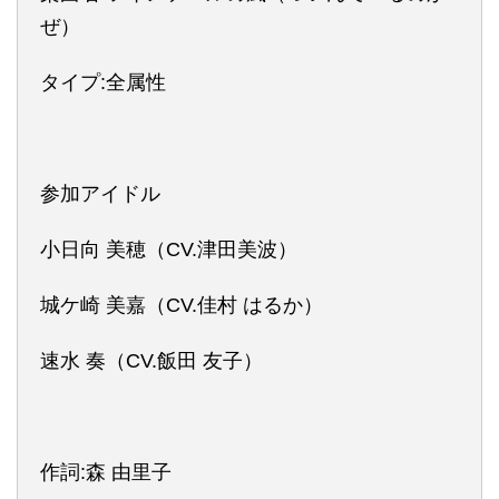
ぜ）
タイプ:全属性
参加アイドル
小日向 美穂（CV.津田美波）
城ケ崎 美嘉（CV.佳村 はるか）
速水 奏（CV.飯田 友子）
作詞:森 由里子